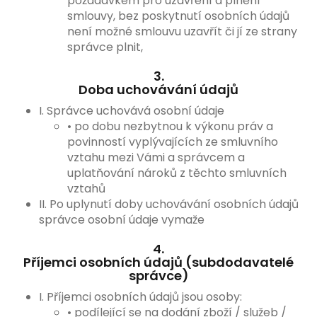
požadavkem pro uzavření a plnění
smlouvy, bez poskytnutí osobních údajů
není možné smlouvu uzavřít či jí ze strany
správce plnit,
3.
Doba uchovávání údajů
I. Správce uchovává osobní údaje
• po dobu nezbytnou k výkonu práv a
povinností vyplývajících ze smluvního
vztahu mezi Vámi a správcem a
uplatňování nároků z těchto smluvních
vztahů
II. Po uplynutí doby uchovávání osobních údajů
správce osobní údaje vymaže
4.
Příjemci osobních údajů (subdodavatelé
správce)
I. Příjemci osobních údajů jsou osoby:
• podílející se na dodání zboží / služeb /