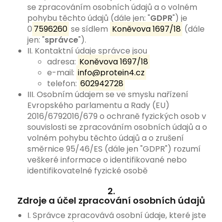
se zpracováním osobních údajů a o volném
pohybu těchto údajů (dále jen: "
GDPR
") je
0
7596260
se sídlem
Koněvova 1697/18
(dále
jen: "
správce
").
II. Kontaktní údaje správce jsou
adresa:
Koněvova 1697/18
e-mail:
info@protein4.cz
telefon:
602942728
III. Osobním údajem se ve smyslu nařízení
Evropského parlamentu a Rady (EU)
2016/6792016/679 o ochraně fyzických osob v
souvislosti se zpracováním osobních údajů a o
volném pohybu těchto údajů a o zrušení
směrnice 95/46/ES (dále jen "GDPR") rozumí
veškeré informace o identifikované nebo
identifikovatelné fyzické osobě
2.
Zdroje a účel zpracování osobních údajů
I. Správce zpracovává osobní údaje, které jste