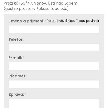
Pražská 166/47, Vaňov, Ústí nad Labem
(gastro prostory Fokusu Labe, z.ú.)
Jméno a příjmení:
*
Pole s hvězdičkou * jsou povinná.
Telefon:
E-mail:
*
Předmět:
Zpráva:
*