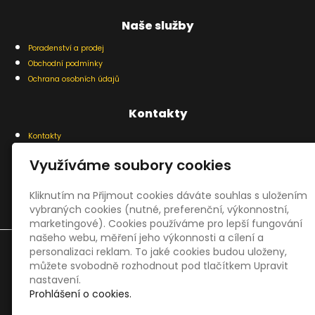
Naše služby
Poradenství a prodej
Obchodní podmínky
Ochrana osobních údajů
Kontakty
Kontakty
Využíváme soubory cookies
Kliknutím na Přijmout cookies dáváte souhlas s uložením
vybraných cookies (nutné, preferenční, výkonnostní,
marketingové). Cookies používáme pro lepší fungování
našeho webu, měření jeho výkonnosti a cílení a
personalizaci reklam. To jaké cookies budou uloženy,
© 2019 | Healthy Wealth s.r.o.
můžete svobodně rozhodnout pod tlačítkem Upravit
Koněvova 18, 400 01 Ústí nad Labem | Tel. +420 602 94 27 28
nastavení.
|
info@protein4.cz
Prohlášení o cookies.